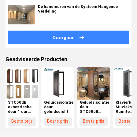
De handmuren van de Systeem Hangende
Verdeling
Doorgaan
Geadviseerde Producten
STC50dB
Geluidsisolatie
Geluidsisolatie
Klavierkam
akoestische
deur
deur
Muziekstu
deur 1 uur
geluidsdichte
STC50dB
Ruimte
brandtijd
deur voor
akoestische
Geluidsisol
geluidsisolatie
studio STC
deur 1 uur
Geluidsisol
Beste prijs
Beste prijs
Beste prijs
Beste pri
deur
50dB
brandvrije
Deur Huis
geluidsisolatie
akoestische
deur voor
Akoestiek
ontwerp
deur voor
thuis
Geluidson