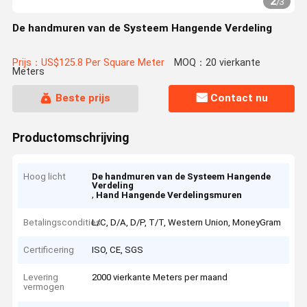
2
/
3
De handmuren van de Systeem Hangende Verdeling
Prijs：US$125.8 Per Square Meter
MOQ：20 vierkante
Meters
Beste prijs
Contact nu
Productomschrijving
Hoog licht
De handmuren van de Systeem Hangende
Verdeling
,
Hand Hangende Verdelingsmuren
Betalingscondities
L/C, D/A, D/P, T/T, Western Union, MoneyGram
Certificering
ISO, CE, SGS
Levering
2000 vierkante Meters per maand
vermogen