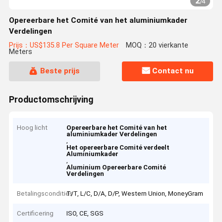
2
/
4
Opereerbare het Comité van het aluminiumkader
Verdelingen
Prijs：US$135.8 Per Square Meter
MOQ：20 vierkante
Meters
Beste prijs
Contact nu
Productomschrijving
Hoog licht
Opereerbare het Comité van het
aluminiumkader Verdelingen
,
Het opereerbare Comité verdeelt
Aluminiumkader
,
Aluminium Opereerbare Comité
Verdelingen
Betalingscondities
T/T, L/C, D/A, D/P, Western Union, MoneyGram
Certificering
ISO, CE, SGS