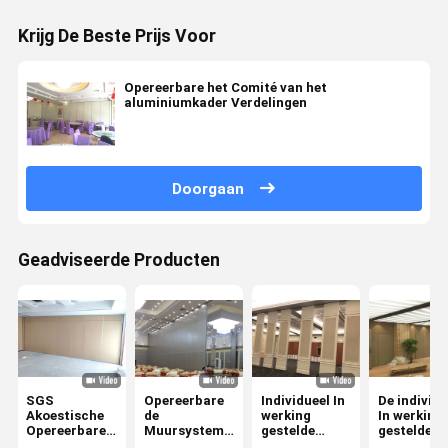
Krijg De Beste Prijs Voor
Opereerbare het Comité van het
aluminiumkader Verdelingen
Doorgaan
Geadviseerde Producten
SGS
Opereerbare
Individueel In
De individu
Akoestische
de
werking
In werking
Opereerbare
Muursystemen
gestelde
gestelde
Vouwende
van Hall
Geluiddichte
Vouwbare