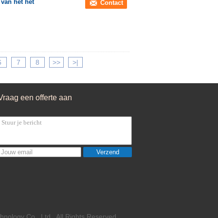
van het het
Contact
6
7
8
>>
>|
Vraag een offerte aan
Verzend
nology Co., Ltd.. All Rights Reserved.