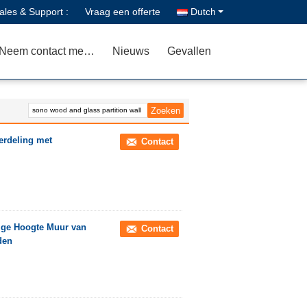
ales & Support :
Vraag een offerte
Dutch
Neem contact met ons op
Nieuws
Gevallen
erdeling met
Contact
dige Hoogte Muur van
Contact
den