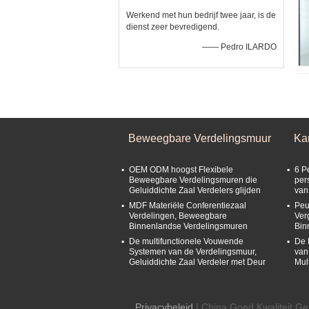
Werkend met hun bedrijf twee jaar, is de
dienst zeer bevredigend.
—— Pedro ILARDO
Beweegbare Verdelingsmuur
Ka
OEM ODM hoogst Flexibele
6 P
Beweegbare Verdelingsmuren die
per
Geluiddichte Zaal Verdelers glijden
van
MDF Materiële Conferentiezaal
Peu
Verdelingen, Beweegbare
Ver
Binnenlandse Verdelingsmuren
Bin
De multifunctionele Vouwende
De 
Systemen van de Verdelingsmuur,
van
Geluiddichte Zaal Verdeler met Deur
Mul
Privacybeleid
| China Goed Kwaliteit Gel