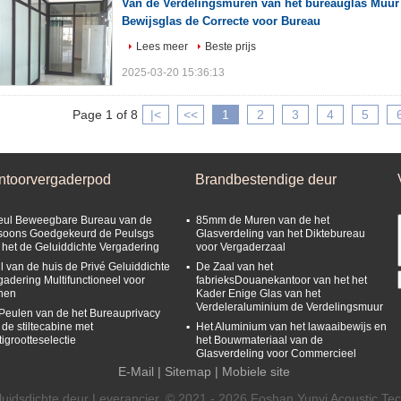
Van de Verdelingsmuren van het bureauglas Muur 
Bewijsglas de Correcte voor Bureau
Lees meer
Beste prijs
2025-03-20 15:36:13
Page 1 of 8
|<
<<
1
2
3
4
5
ntoorvergaderpod
Brandbestendige deur
eul Beweegbare Bureau van de
85mm de Muren van de het
soons Goedgekeurd de Peulsgs
Glasverdeling van het Diktebureau
 het de Geluiddichte Vergadering
voor Vergaderzaal
l van de huis de Privé Geluiddichte
De Zaal van het
gadering Multifunctioneel voor
fabrieksDouanekantoor van het het
nen
Kader Enige Glas van het
Verdeleraluminium de Verdelingsmuur
Peulen van de het Bureauprivacy
 de stiltecabine met
Het Aluminium van het lawaaibewijs en
tigrootteselectie
het Bouwmateriaal van de
Glasverdeling voor Commercieel
E-Mail
|
Sitemap
| Mobiele site
uidsdichte deur Leverancier. © 2021 - 2026 Foshan Yunyi Acoustic Tech