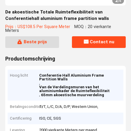
2
/
4
De akoestische Totale Ruimteflexibiliteit van
Conferentiehall aluminium frame partition walls
Prijs：US$108.5 Per Square Meter
MOQ：20 vierkante
Meters
Beste prijs
Contact nu
Productomschrijving
Hoog licht
Conferentie Hall Aluminium Frame
Partition Walls
,
Van de Verdelingsmuren van het
aluminiumkader de Ruimteflexibiliteit
,
65mm akoestische muurverdeling
Betalingscondities
T/T, L/C, D/A, D/P, Western Union,
Certificering
ISO, CE, SGS
Levering
2000 vierkante Meters per maand