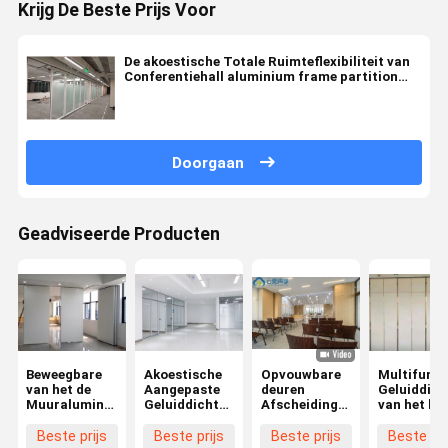
Krijg De Beste Prijs Voor
De akoestische Totale Ruimteflexibiliteit van
Conferentiehall aluminium frame partition
walls
Doorgaan
Geadviseerde Producten
Beweegbare
Akoestische
Opvouwbare
Multifunct
van het de
Aangepaste
deuren
Geluiddich
Muuraluminium
Geluiddichte
Afscheidingsmuren
van het he
van de
Moderne de
Houten
Aluminium
Bureauverdeling
Verdelingsmuren
afscheidingsmuren
van
Beste prijs
Beste prijs
Beste prijs
Beste pri