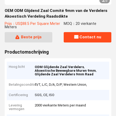
2
/
3
OEM ODM Glijdend Zaal Comité 9mm van de Verdelers
Akoestisch Verdeling Raadsdikte
Prijs：US$88.5 Per Square Meter
MOQ：20 vierkante
Meters
Beste prijs
Contact nu
Productomschrijving
Hoog licht
,
ODM Glijdende Zaal Verdelers
,
Akoestische Beweegbare Muren 9mm
Glijdende Zaal Verdelers 9mm Raad
Betalingscondities
T/T, L/C, D/A, D/P, Western Union,
Certificering
SGS, CE, ISO
Levering
2000 vierkante Meters per maand
vermogen