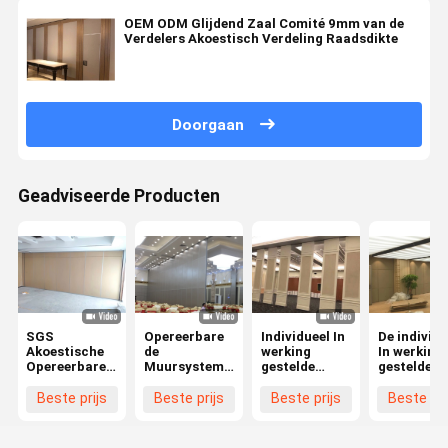
OEM ODM Glijdend Zaal Comité 9mm van de
Verdelers Akoestisch Verdeling Raadsdikte
Doorgaan
Geadviseerde Producten
SGS
Opereerbare
Individueel In
De individu
Akoestische
de
werking
In werking
Opereerbare
Muursystemen
gestelde
gestelde
Vouwende
van Hall
Geluiddichte
Vouwbare
Comité
Modern Fold
Verdelingsmuren
Houten
Beste prijs
Beste prijs
Beste prijs
Beste pri
Verdelingen
Partition
die Vouwend
Vouwende
voor
Walls van het
Verdelingsmuur
Verdeling 
Conferentiezaal
hotelbanket
glijden
Verdeling