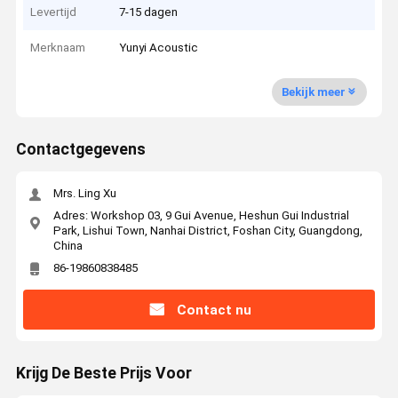
Levertijd
7-15 dagen
Merknaam
Yunyi Acoustic
Bekijk meer
Contactgegevens
Mrs. Ling Xu
Adres: Workshop 03, 9 Gui Avenue, Heshun Gui Industrial
Park, Lishui Town, Nanhai District, Foshan City, Guangdong,
China
86-19860838485
Contact nu
Krijg De Beste Prijs Voor