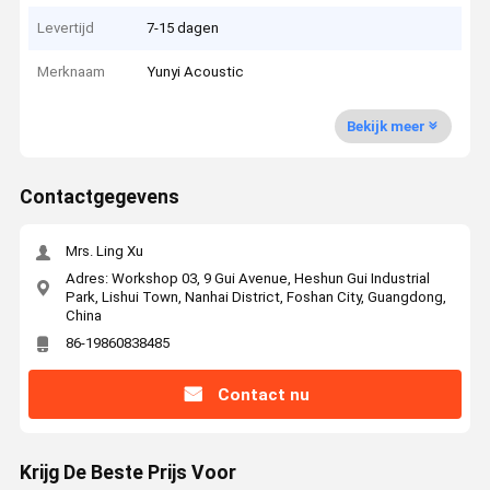
Levertijd
7-15 dagen
Merknaam
Yunyi Acoustic
Bekijk meer
Contactgegevens
Mrs. Ling Xu
Adres: Workshop 03, 9 Gui Avenue, Heshun Gui Industrial
Park, Lishui Town, Nanhai District, Foshan City, Guangdong,
China
86-19860838485
Contact nu
Krijg De Beste Prijs Voor