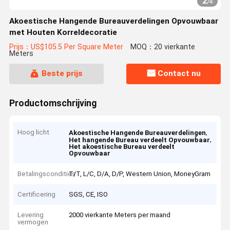
2
/
4
Akoestische Hangende Bureauverdelingen Opvouwbaar
met Houten Korreldecoratie
Prijs：US$105.5 Per Square Meter
MOQ：20 vierkante
Meters
Beste prijs
Contact nu
Productomschrijving
Hoog licht
,
Akoestische Hangende Bureauverdelingen
,
Het hangende Bureau verdeelt Opvouwbaar
Het akoestische Bureau verdeelt
Opvouwbaar
Betalingscondities
T/T, L/C, D/A, D/P, Western Union, MoneyGram
Certificering
SGS, CE, ISO
Levering
2000 vierkante Meters per maand
vermogen