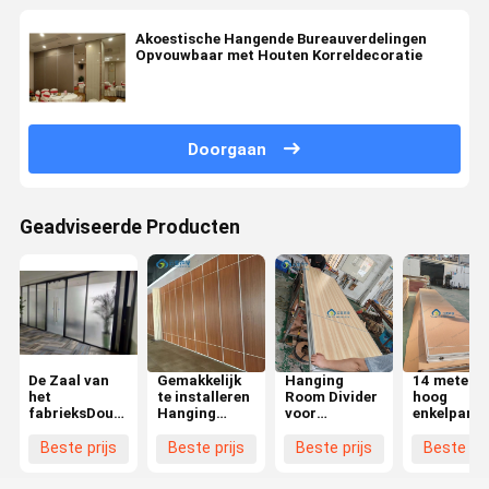
Akoestische Hangende Bureauverdelingen
Opvouwbaar met Houten Korreldecoratie
Doorgaan
Geadviseerde Producten
De Zaal van
Gemakkelijk
Hanging
14 meter
het
te installeren
Room Divider
hoog
fabrieksDouanekantoor
Hanging
voor
enkelpanee
van het het
Room
kantoorruimte
hangende
Kader Enige
Partition
met
kamer
Beste prijs
Beste prijs
Beste prijs
Beste pri
Glas van het
MDF Divider
zorgvoorzieningsinstructies
scheiding
Verdeleraluminium
voor dubbele
met metal