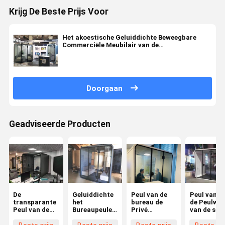
Krijg De Beste Prijs Voor
Het akoestische Geluiddichte Beweegbare
Commerciële Meubilair van de
Vergaderingspeul
Doorgaan
Geadviseerde Producten
De
Geluiddichte
Peul van de
Peul van h
transparante
het
bureau de
de Peulwer
Peul van de
Bureaupeulen
Privé
van de stil
Glas
van 220V
Vergadering
de
Geluiddichte
110V
voor 4
Tweeperso