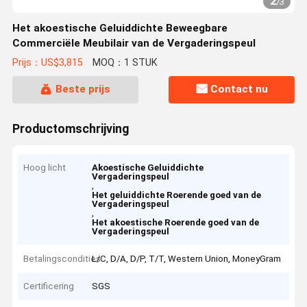
2
/
3
Het akoestische Geluiddichte Beweegbare
Commerciële Meubilair van de Vergaderingspeul
Prijs：US$3,815
MOQ：1 STUK
Beste prijs
Contact nu
Productomschrijving
Hoog licht
Akoestische Geluiddichte
Vergaderingspeul
,
Het geluiddichte Roerende goed van de
Vergaderingspeul
,
Het akoestische Roerende goed van de
Vergaderingspeul
Betalingscondities
L/C, D/A, D/P, T/T, Western Union, MoneyGram
Certificering
SGS