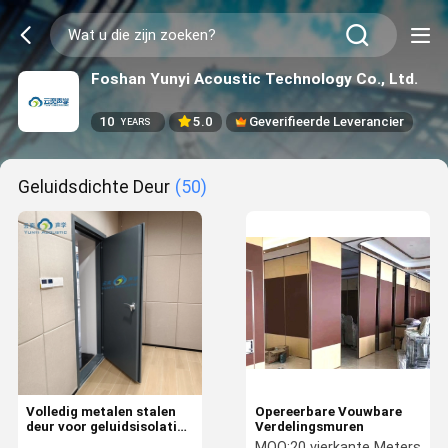
Foshan Yunyi Acoustic Technology Co., Ltd.
10
5.0
Geverifieerde Leverancier
YEARS
Geluidsdichte Deur
(50)
Volledig metalen stalen
Opereerbare Vouwbare
deur voor geluidsisolatie
Verdelingsmuren
72 mm 42 ± 3 dB
MOQ:
20 vierkante Meters