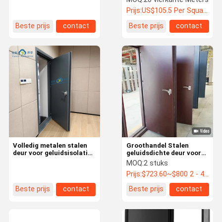
geluidsdichte deur
Prijs:
US$105.5 Per Square Meter
Beste prijs
contact
Beste prijs
contact
Volledig metalen stalen
Groothandel Stalen
deur voor geluidsisolatie
geluidsdichte deur voor
72 mm 42 ± 3 dB
bioscoop Interieurdeur
MOQ:
2 stuks
geluidsdichte deur
Prijs:
$723.60~$800 2 - 49 pieces, $638.80 50~$720 99 pieces , 100 - 199 pieces $621.7
Beste prijs
contact
Beste prijs
contact