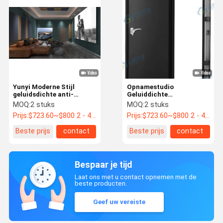
Yunyi Moderne Stijl
Opnamestudio
geluidsdichte anti-
Geluiddichte
diefstal veilige stalen
deurbioscoop Vuurvast
MOQ:
2 stuks
MOQ:
2 stuks
binnendeuren
staal OEM-ontwerp
Prijs:
$723.60~$800 2 - 49 pieces, $638.80 50~$720 99 pieces , 100 - 199 pieces $621.7
Prijs:
$723.60~$800 2 - 49 pieces, $638.80 50~$720 99 pieces , 100 - 199 pieces $621.7
Beste prijs
contact
Beste prijs
contact
Bespaar je tijd
Laat ons met u contact opnemen met de
beste producten.
Geef uw vereiste