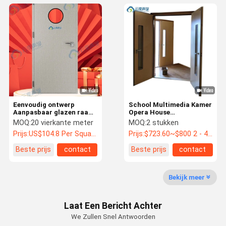
Eenvoudig ontwerp
School Multimedia Kamer
Aanpasbaar glazen raam
Opera House
Grijzige roestvast staal
geluidsdichte ingang
MOQ:
20 vierkante meter
MOQ:
2 stukken
geluidsdichte deuren
Stalen deur
Prijs:
US$104.8 Per Square Meter
Prijs:
$723.60~$800 2 - 49 pieces, $638.80 50~$720 99 pieces , 100 - 199 pieces $621.7
Beste prijs
contact
Beste prijs
contact
Bekijk meer
Laat Een Bericht Achter
We Zullen Snel Antwoorden