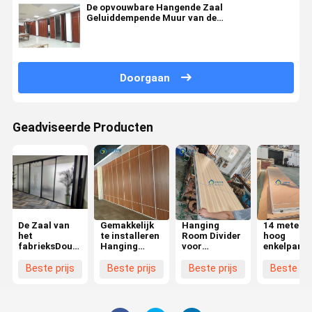
De opvouwbare Hangende Zaal
Geluiddempende Muur van de
Verdelersverdeling
Doorgaan
Geadviseerde Producten
De Zaal van
Gemakkelijk
Hanging
14 meter
het
te installeren
Room Divider
hoog
fabrieksDouanekantoor
Hanging
voor
enkelpanee
van het het
Room
kantoorruimte
hangende
Kader Enige
Partition
met
kamer
Beste prijs
Beste prijs
Beste prijs
Beste pri
Glas van het
MDF Divider
zorgvoorzieningsinstructies
scheiding
Verdeleraluminium
voor dubbele
met metal
de
en enkele zak
verbinding
Verdelingsmuur
deur
zegel strip