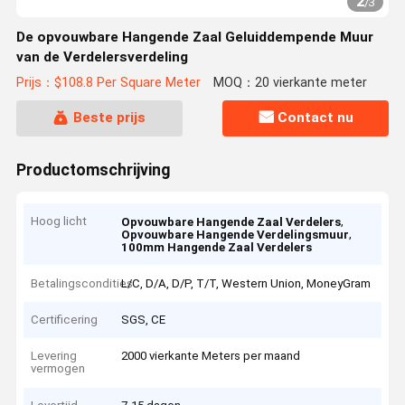
2
/
3
De opvouwbare Hangende Zaal Geluiddempende Muur
van de Verdelersverdeling
Prijs：$108.8 Per Square Meter
MOQ：20 vierkante meter
Beste prijs
Contact nu
Productomschrijving
Hoog licht
,
Opvouwbare Hangende Zaal Verdelers
,
Opvouwbare Hangende Verdelingsmuur
100mm Hangende Zaal Verdelers
Betalingscondities
L/C, D/A, D/P, T/T, Western Union, MoneyGram
Certificering
SGS, CE
Levering
2000 vierkante Meters per maand
vermogen