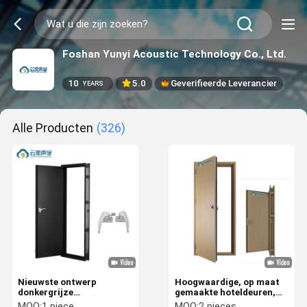
Foshan Yunyi Acoustic Technology Co., Ltd.
10
5.0
Geverifieerde Leverancier
YEARS
Alle Producten
(326)
Nieuwste ontwerp
Hoogwaardige, op maat
donkergrijze
gemaakte hoteldeuren,
houtsnijwerk aluminium
geluiddichte
MOQ:
1 piece
MOQ:
2 pieces