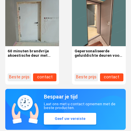
60 minuten brandvrije
Gepersonaliseerde
akoestische deur met
geluiddichte deuren voor
drempel
hotelbanketzalen
Beste prijs
contact
Beste prijs
contact
Bespaar je tijd
Laat ons met u contact opnemen met de
beste producten.
Geef uw vereiste