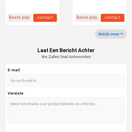
Gecertificeerde
deur voor kinderen kamer
geluidsdichte stalen en
live kamer bioscoop
houten composietdeur
conferentie deur
Beste prijs
contact
Beste prijs
contact
Kwaliteitsco
Neem
Nieuws
Gevallen
Ntrole
Contact Met
Ons Op
Bekijk meer
Laat Een Bericht Achter
We Zullen Snel Antwoorden
Vraag Een
E-mail
Offerte
Geluidsdichte deur
Vereiste
Geluidsisolatie deur
Geluidsisolatie deur
Vlamvertragende deur