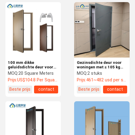
100 mm dikke
Gezinsdichte deur voor
geluidsdichte deur voor
woningen met ≤ 105 kg
kantoren in grijs hout
productgewicht en hoge
MOQ:
20 Square Meters
MOQ:
2 stuks
hout graan
geluidsisolatie
Prijs:
US$104.8 Per Square Meter
Prijs:
461~482 usd per square meter
poedercoating
Beste prijs
contact
Beste prijs
contact