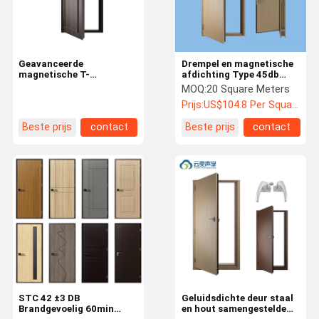
Geavanceerde
Drempel en magnetische
magnetische T-
afdichting Type 45db
dichtingsgevoelige deur
geluidsdichte deuren voor
MOQ:
20 Square Meters
met een of twee deuren
geluidsdichte binnendeur
Prijs:
US$104.8 Per Square Meter
Beste prijs
contact
Beste prijs
contact
Thuis
Producten
Over Ons
Fabriekstoch
T
STC 42 ±3 DB
Geluidsdichte deur staal
Brandgevoelig 60min
en hout samengestelde