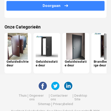
Brandbestendige deur
Doorgaan
Brandbestendige deur
Beweegbare Verdelingsmuur
Onze Categorieën
Bewerkbare wandscherm
hangende ruimteverdeler
Geluidsdichte telefooncel
Geluidsdichte
Geluidsisolati
Geluidsisolati
Brandbest
deur
e deur
e deur
ige deur
Kantoorvergaderpod
Verplaatsbare kantoortas
Office glas scheidingswand
Thuis
Ongeveer
Contacteer
Desktop
ons
ons
Site
Sitemap
Privacybeleid